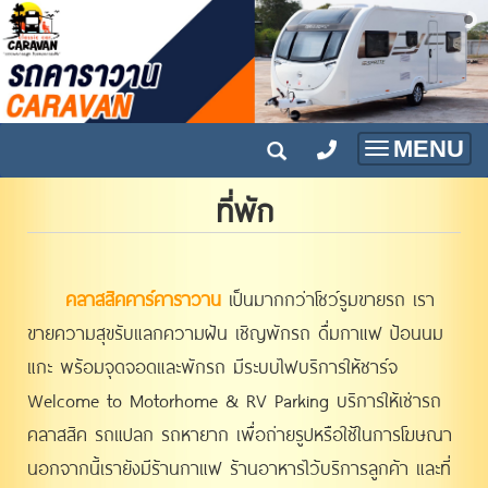
MENU
Toggle
navigatio
ที่พัก
‪‎
คลาสสิคคาร์คาราวาน
‬เป็นมากกว่าโชว์รูมขายรถ เรา
ขายความสุขรับแลกความฝัน ‬เชิญพักรถ ดื่มกาแฟ ป้อนนม
แกะ พร้อมจุดจอดและพักรถ มีระบบไฟบริการให้ชาร์จ
Welcome to Motorhome & RV Parking บริการให้เช่ารถ
คลาสสิค รถแปลก รถหายาก เพื่อถ่ายรูปหรือใช้ในการโฆษณา
นอกจากนี้เรายังมีร้านกาแฟ ร้านอาหารไว้บริการลูกค้า และที่