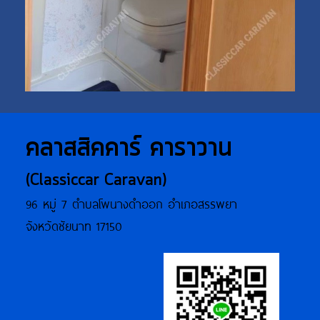
คลาสสิคคาร์ คาราวาน
(Classiccar Caravan)
96 หมู่ 7 ตำบลโพนางดำออก อำเภอสรรพยา
จังหวัดชัยนาท 17150