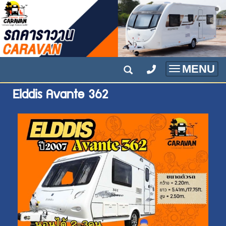
MENU
Toggle
navigatio
Elddis Avante 362