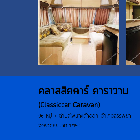
คลาสสิคคาร์ คาราวาน
(Classiccar Caravan)
96 หมู่ 7 ตำบลโพนางดำออก อำเภอสรรพยา
จังหวัดชัยนาท 17150